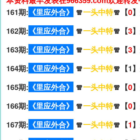
本资料最早发表在966359.com欢迎转发
161期:
《里应外合》
🧣
一头中特
🧣【
0
】
162期:
《里应外合》
🧣
一头中特
🧣【
3
】
163期:
《里应外合》
🧣
一头中特
🧣【
3
】
164期:
《里应外合》
🧣
一头中特
🧣【1】
165期:
《里应外合》
🧣
一头中特
🧣【
0
】
166期:
《里应外合》
🧣
一头中特
🧣【
0
】
167期:
《里应外合》
🧣
一头中特
🧣【
1
】