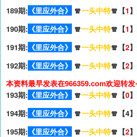
189期:
《里应外合》
🧣
一头中特
🧣【
1
】
190期:
《里应外合》
🧣
一头中特
🧣【
1
】
191期:
《里应外合》
🧣
一头中特
🧣【
2
】
192期:
《里应外合》
🧣
一头中特
🧣【
2
】
本资料最早发表在966359.com欢迎转发
193期:
《里应外合》
🧣
一头中特
🧣【
0
】
194期:
《里应外合》
🧣
一头中特
🧣【4】
195期:
《里应外合》
🧣
一头中特
🧣【
2
】