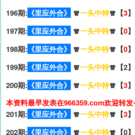
196期:
《里应外合》
🧣
一头中特
🧣【
3
】
197期:
《里应外合》
🧣
一头中特
🧣【
0
】
198期:
《里应外合》
🧣
一头中特
🧣【
0
】
199期:
《里应外合》
🧣
一头中特
🧣【2】
200期:
《里应外合》
🧣
一头中特
🧣【
3
】
本资料最早发表在966359.com欢迎转发
201期:
《里应外合》
🧣
一头中特
🧣【
3
】
202期:
《里应外合》
🧣
一头中特
🧣【0】