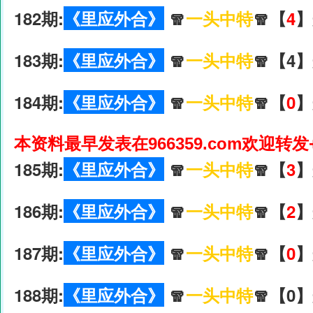
182期:
《里应外合》
🧣
一头中特
🧣【
4
】
183期:
《里应外合》
🧣
一头中特
🧣【4】
184期:
《里应外合》
🧣
一头中特
🧣【
0
】
本资料最早发表在966359.com欢迎转发
185期:
《里应外合》
🧣
一头中特
🧣【
3
】
186期:
《里应外合》
🧣
一头中特
🧣【
2
】
187期:
《里应外合》
🧣
一头中特
🧣【
0
】
188期:
《里应外合》
🧣
一头中特
🧣【0】