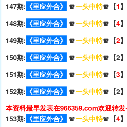
147期:
《里应外合》
🧣
一头中特
🧣【
1
】
148期:
《里应外合》
🧣
一头中特
🧣【
4
】
149期:
《里应外合》
🧣
一头中特
🧣【
2
】
150期:
《里应外合》
🧣
一头中特
🧣【2】
151期:
《里应外合》
🧣
一头中特
🧣【
3
】
152期:
《里应外合》
🧣
一头中特
🧣【2】
本资料最早发表在966359.com欢迎转发
153期:
《里应外合》
🧣
一头中特
🧣【
4
】