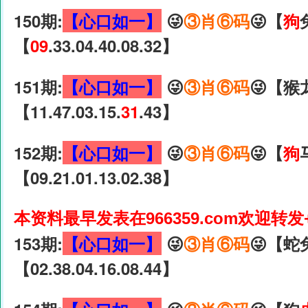
150期:
【心口如一】
😜
③肖⑥码
😜【
狗
【
09
.33.04.40.08.32】
151期:
【心口如一】
😜
③肖⑥码
😜【猴
【11.47.03.15.
31
.43】
152期:
【心口如一】
😜
③肖⑥码
😜【
狗
【09.21.01.13.02.38】
本资料最早发表在966359.com欢迎转发
153期:
【心口如一】
😜
③肖⑥码
😜【蛇
【02.38.04.16.08.44】