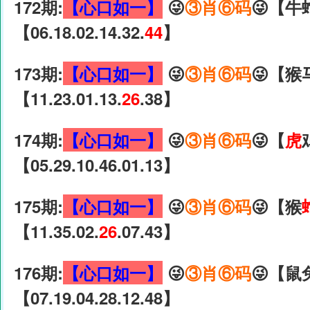
172期:
【心口如一】
😜
③肖⑥码
😜【牛
【06.18.02.14.32.
44
】
173期:
【心口如一】
😜
③肖⑥码
😜【猴
【11.23.01.13.
26
.38】
174期:
【心口如一】
😜
③肖⑥码
😜【
虎
【05.29.10.46.01.13】
175期:
【心口如一】
😜
③肖⑥码
😜【猴
【11.35.02.
26
.07.43】
176期:
【心口如一】
😜
③肖⑥码
😜【鼠
【07.19.04.28.12.48】