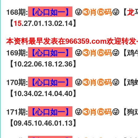
168期:
【心口如一】
😜
③肖⑥码
😜【
龙
【
15
.27.01.13.02.14】
本资料最早发表在966359.com欢迎转发
169期:
【心口如一】
😜
③肖⑥码
😜【鸡
【10.22.06.18.12.36】
170期:
【心口如一】
😜
③肖⑥码
😜【鸡
【10.34.02.14.04.40】
171期:
【心口如一】
😜
③肖⑥码
😜【狗
【09.45.10.46.01.13】