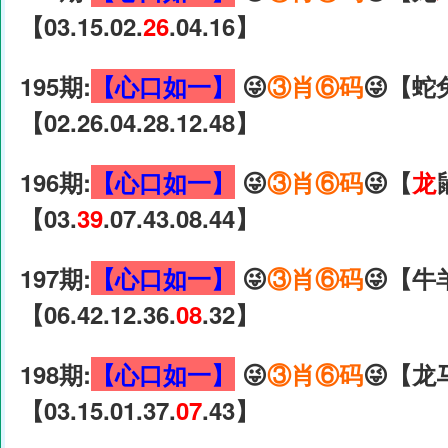
【03.15.02.
26
.04.16】
195期:
【心口如一】
😜
③肖⑥码
😜【蛇
【02.26.04.28.12.48】
196期:
【心口如一】
😜
③肖⑥码
😜【
龙
【03.
39
.07.43.08.44】
197期:
【心口如一】
😜
③肖⑥码
😜【牛
【06.42.12.36.
08
.32】
198期:
【心口如一】
😜
③肖⑥码
😜【龙
【03.15.01.37.
07
.43】