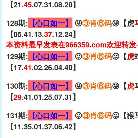
【21.
45
.07.31.08.20】
128期:
【心口如一】
😜
③肖⑥码
😜【虎
【05.41.13.
37
.12.24】
本资料最早发表在966359.com欢迎转发
129期:
【心口如一】
😜
③肖⑥码
😜【
虎
【17.
41
.02.26.04.40】
130期:
【心口如一】
😜
③肖⑥码
😜【
虎
【
29
.41.01.25.07.31】
131期:
【心口如一】
😜
③肖⑥码
😜【猴
【11.35.01.37.06.42】