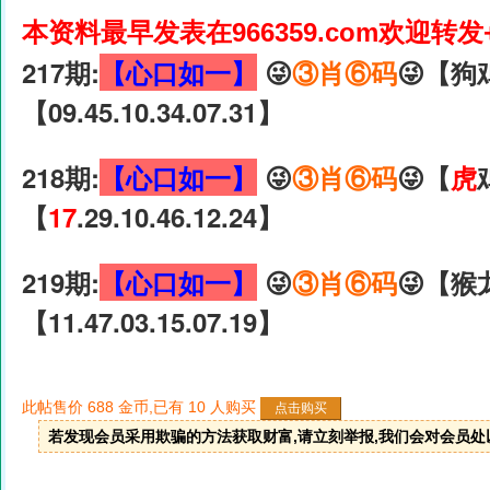
本资料最早发表在966359.com欢迎转发
217期:
【心口如一】
😜
③肖⑥码
😜【狗
【09.45.10.34.07.31】
218期:
【心口如一】
😜
③肖⑥码
😜【
虎
【
17
.29.10.46.12.24】
219期:
【心口如一】
😜
③肖⑥码
😜【猴
【11.47.03.15.07.19】
此帖售价 688 金币,已有 10 人购买
若发现会员采用欺骗的方法获取财富,请立刻举报,我们会对会员处以2