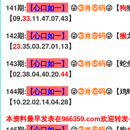
141期:
【心口如一】
😜
③肖⑥码
😜【
狗
【09.
33
.11.47.07.43】
142期:
【心口如一】
😜
③肖⑥码
😜【
猴
【
23
.35.03.27.01.13】
143期:
【心口如一】
😜
③肖⑥码
😜【蛇
【02.38.04.40.20.
44
】
144期:
【心口如一】
😜
③肖⑥码
😜【鸡
【10.22.02.14.04.28】
本资料最早发表在966359.com欢迎转发
145期:
【心口如一】
😜
③肖⑥码
😜【狗