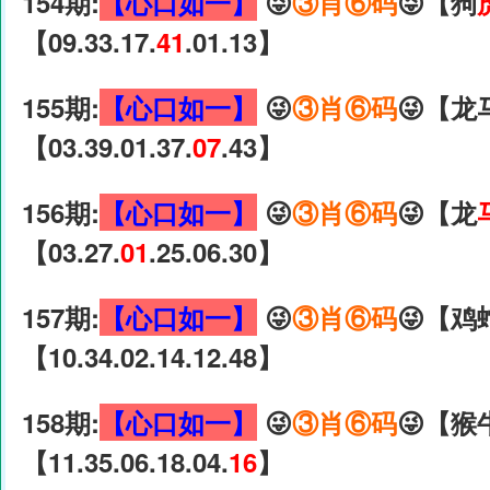
154期:
【心口如一】
😜
③肖⑥码
😜【狗
【09.33.17.
41
.01.13】
155期:
【心口如一】
😜
③肖⑥码
😜【龙
【03.39.01.37.
07
.43】
156期:
【心口如一】
😜
③肖⑥码
😜【龙
【03.27.
01
.25.06.30】
157期:
【心口如一】
😜
③肖⑥码
😜【鸡
【10.34.02.14.12.48】
158期:
【心口如一】
😜
③肖⑥码
😜【猴
【11.35.06.18.04.
16
】