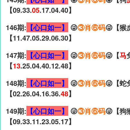
【09.33.
05
.17.04.40】
146期:
【心口如一】
😜
③肖⑥码
😜【猴
【11.47.05.29.06.30】
147期:
【心口如一】
😜
③肖⑥码
😜【
马
【
13
.25.04.40.12.48】
148期:
【心口如一】
😜
③肖⑥码
😜【蛇
【02.26.04.16.36.
48
】
149期:
【心口如一】
😜
③肖⑥码
😜【狗
【09.33.11.23.05.17】