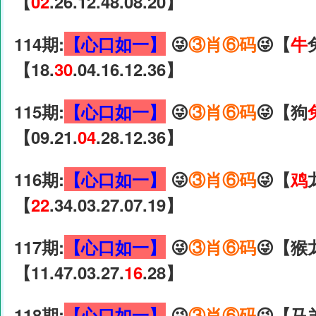
【
02
.26.12.48.08.20】
114期:
【心口如一】
😜
③肖⑥码
😜【
牛
【18.
30
.04.16.12.36】
115期:
【心口如一】
😜
③肖⑥码
😜【狗
【09.21.
04
.28.12.36】
116期:
【心口如一】
😜
③肖⑥码
😜【
鸡
【
22
.34.03.27.07.19】
117期:
【心口如一】
😜
③肖⑥码
😜【猴
【11.47.03.27.
16
.28】
118期:
【心口如一】
😜
③肖⑥码
😜【马