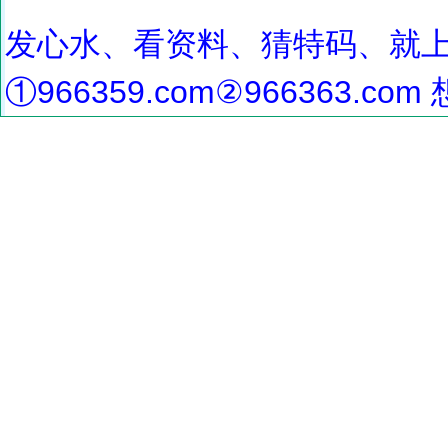
发心水、看资料、猜特码、就
①966359.com②966363.