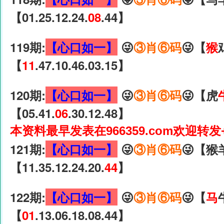
【01.25.12.24.
08
.44】
119期:
【心口如一】
😜
③肖⑥码
😜【
猴
【
11
.47.10.46.03.15】
120期:
【心口如一】
😜
③肖⑥码
😜【虎
【05.41.
06
.30.12.48】
本资料最早发表在966359.com欢迎转发
121期:
【心口如一】
😜
③肖⑥码
😜【猴
【11.35.12.24.20.
44
】
122期:
【心口如一】
😜
③肖⑥码
😜【
马
【
01
.13.06.18.08.44】