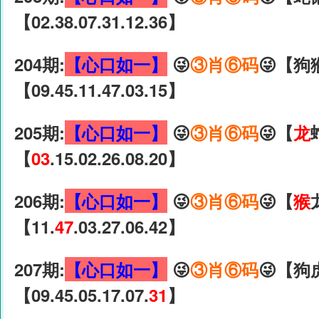
【02.38.07.31.12.36】
204期:
【心口如一】
😜
③肖⑥码
😜【狗
【09.45.11.47.03.15】
205期:
【心口如一】
😜
③肖⑥码
😜【
龙
【
03
.15.02.26.08.20】
206期:
【心口如一】
😜
③肖⑥码
😜【
猴
【11.
47
.03.27.06.42】
207期:
【心口如一】
😜
③肖⑥码
😜【狗
【09.45.05.17.07.
31
】