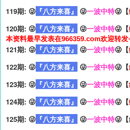
119期: 😜
『八方来喜』
😜
一波中特
😜【
120期: 😜
『八方来喜』
😜
一波中特
😜【
本资料最早发表在966359.com欢迎转发
121期: 😜
『八方来喜』
😜
一波中特
😜【
122期: 😜
『八方来喜』
😜
一波中特
😜【
123期: 😜
『八方来喜』
😜
一波中特
😜【
124期: 😜
『八方来喜』
😜
一波中特
😜【
125期: 😜
『八方来喜』
😜
一波中特
😜