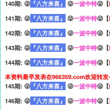
140期: 😜
『八方来喜』
😜
一波中特
😜【
141期: 😜
『八方来喜』
😜
一波中特
😜【
142期: 😜
『八方来喜』
😜
一波中特
😜
143期: 😜
『八方来喜』
😜
一波中特
😜【
144期: 😜
『八方来喜』
😜
一波中特
😜【
本资料最早发表在966359.com欢迎转发
145期: 😜
『八方来喜』
😜
一波中特
😜【
146期: 😜
『八方来喜』
😜
一波中特
😜【