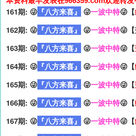
本资料最早发表在966359.com欢迎转发
161期: 😜
『八方来喜』
😜
一波中特
😜【
162期: 😜
『八方来喜』
😜
一波中特
😜
163期: 😜
『八方来喜』
😜
一波中特
😜【
164期: 😜
『八方来喜』
😜
一波中特
😜【
165期: 😜
『八方来喜』
😜
一波中特
😜【
166期: 😜
『八方来喜』
😜
一波中特
😜【
167期: 😜
『八方来喜』
😜
一波中特
😜【