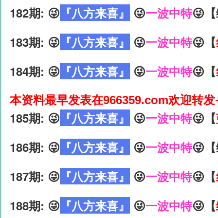
182期: 😜
『八方来喜』
😜
一波中特
😜
183期: 😜
『八方来喜』
😜
一波中特
😜【
184期: 😜
『八方来喜』
😜
一波中特
😜【
本资料最早发表在966359.com欢迎转发
185期: 😜
『八方来喜』
😜
一波中特
😜【
186期: 😜
『八方来喜』
😜
一波中特
😜
187期: 😜
『八方来喜』
😜
一波中特
😜【
188期: 😜
『八方来喜』
😜
一波中特
😜【