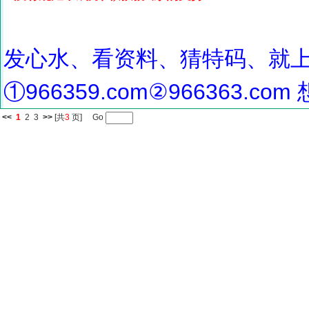
发心水、看资料、猜特码、就
①966359.com②966363.
<<
1
2
3
>>
[共
3
页] Go